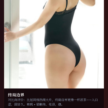
终局边界
对比向评价：比起同档热闹大片，终局边界更像一杯浓茶——入口
涩，回甘久。郭帆 + 梁朝伟、张译，稳。