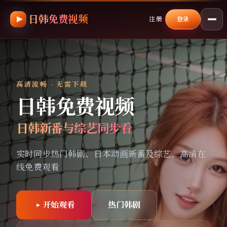
日韩免费视频
跳过导航，进入正文
注册
登录
高清流畅 · 无需下载
日韩免费视频
日韩新番与综艺同步看
实时同步热门韩剧、日本动画新番及综艺，高清在
线免费观看
开始观看
热门韩剧